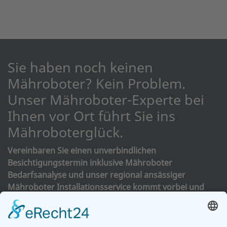
Sie haben noch keinen
Mähroboter? Kein Problem.
Unser Mähroboter-Experte bei
Ihnen vor Ort führt Sie ins
Mähroboterglück.
Vereinbaren Sie einen unverbindlichen
Besichtigungstermin inklusive Mähroboter
Bedarfsanalyse und unser regional ansässiger
Mähroboter Installationsservice kommt vorbei und
berät Sie nach dem Freundschaftsprinzip.
Jeder Garten hat so seine Besonderheiten. Das können