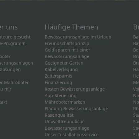
er uns
Häufige Themen
B
lateure gesucht
Bewässerungsanlage im Urlaub
Ba
ate-Programm
Freundschaftsprinzip
Ba
Geld sparen mit einer
Be
boter
Bewässerungsanlage
Br
serungsanlagen
Geeigneter Garten
Br
slösungen
Kabelverlegung
Ha
Zeitersparnis
He
er Mähroboter
Finanzierung
Me
zu mir
Kosten Bewässerungsanlage
Vo
App-Steuerung
Ni
akt
Mährobotermarken
No
Planung Bewässerungsanlage
Rh
Rasenqualität
Sa
Umweltfreundliche
Sa
Bewässerungsanlage
Sa
Unser Installationsservice
Sc