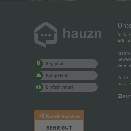
Unt
Instal
Affili
Mähro
Bewäs
Regional
Verein
Kompetent
Welch
passt 
Einfach smart
Kont
SEHR GUT