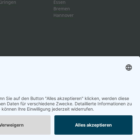
üringen
Essen
Bremen
Hannover