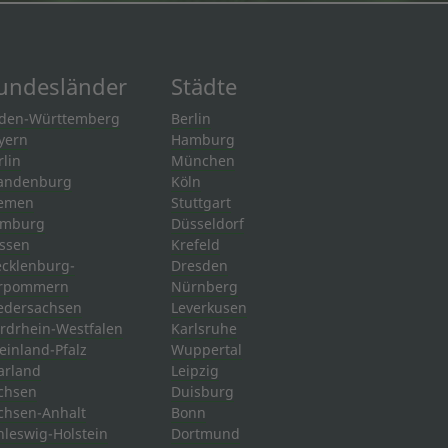
undesländer
Städte
den-Württemberg
Berlin
yern
Hamburg
rlin
München
andenburg
Köln
emen
Stuttgart
mburg
Düsseldorf
ssen
Krefeld
cklenburg-
Dresden
rpommern
Nürnberg
edersachsen
Leverkusen
rdrhein-Westfalen
Karlsruhe
einland-Pfalz
Wuppertal
arland
Leipzig
chsen
Duisburg
chsen-Anhalt
Bonn
hleswig-Holstein
Dortmund