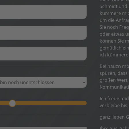
Schmidt und 
kümmere mic
um die Anfrag
Sie noch Fra
oder etwas un
können Sie m
gemütlich ei
ich kümmere
Bei hauzn mö
spüren, dass
großen Wert 
Kommunikati
Ich freue mic
verbleibe bis
ganz lieben 
Ihre Susi Sch