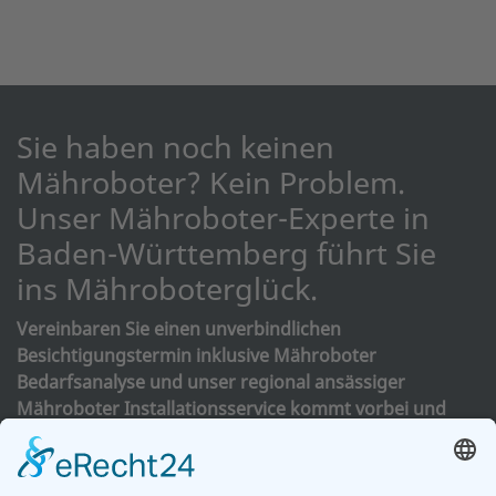
Sie haben noch keinen
Mähroboter? Kein Problem.
Unser Mähroboter-Experte in
Baden-Württemberg führt Sie
ins Mähroboterglück.
Vereinbaren Sie einen unverbindlichen
Besichtigungstermin inklusive Mähroboter
Bedarfsanalyse und unser regional ansässiger
Mähroboter Installationsservice kommt vorbei und
berät Sie nach dem Freundschaftsprinzip.
Jeder Garten hat so seine Besonderheiten. Das können